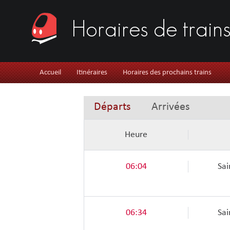
Horaires de train
Accueil
Itinéraires
Horaires des prochains trains
Départs
Arrivées
Heure
06:04
Sai
06:34
Sai