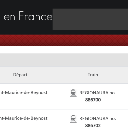
s
en France
Départ
Train
nt-Maurice-de-Beynost
REGIONAURA no.
886700
nt-Maurice-de-Beynost
REGIONAURA no.
886702