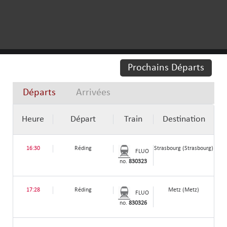
Prochains Départs
Départs
Arrivées
Heure
Départ
Train
Destination
16:30
Réding
Strasbourg (Strasbourg)
FLUO
no.
830323
17:28
Réding
Metz (Metz)
FLUO
no.
830326