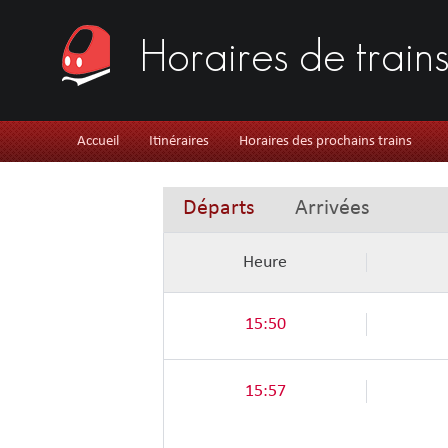
Horaires de train
Accueil
Itinéraires
Horaires des prochains trains
Départs
Arrivées
Heure
15:50
15:57