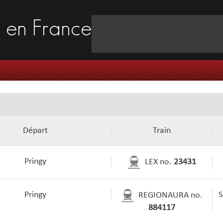
s
en France
Départ
Train
Pringy
LEX no.
23431
Pringy
S
REGIONAURA no.
884117