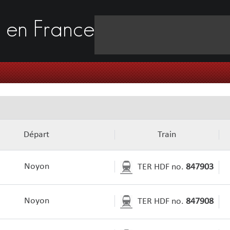
s
en France
Départ
Train
Noyon
TER HDF no.
847903
Noyon
TER HDF no.
847908