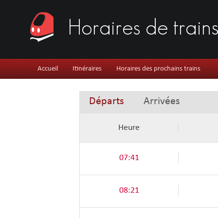
Horaires de train
Accueil
Itinéraires
Horaires des prochains trains
Départs
Arrivées
Heure
07:41
08:21