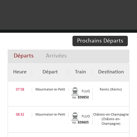
Prochains Départs
Départs
Arrivées
Heure
Départ
Train
Destination
07:58
Mourmelon-le-Petit
Reims (Reims)
FLUO
no.
839850
08:32
Mourmelon-le-Petit
Châlons-en-Champagne
FLUO
(Châlons-en-
no.
839605
Champagne)