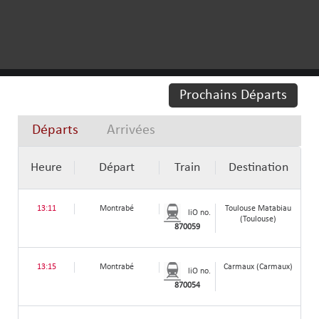
Prochains Départs
Départs
Arrivées
Heure
Départ
Train
Destination
13:11
Montrabé
Toulouse Matabiau
liO no.
(Toulouse)
870059
13:15
Montrabé
Carmaux (Carmaux)
liO no.
870054