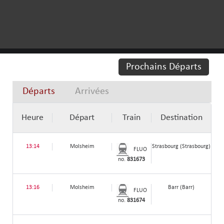
Prochains Départs
Départs
Arrivées
Heure
Départ
Train
Destination
13:14
Molsheim
Strasbourg (Strasbourg)
FLUO
no.
831673
13:16
Molsheim
Barr (Barr)
FLUO
no.
831674