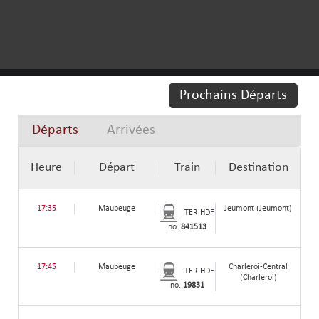
Prochains Départs
Départs
Arrivées
Heure
Départ
Train
Destination
17:35
Maubeuge
Jeumont (Jeumont)
TER HDF
no.
841513
17:45
Maubeuge
Charleroi-Central
TER HDF
(Charleroi)
no.
19831