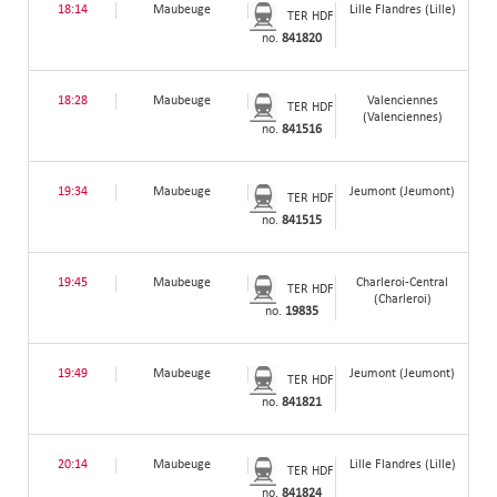
18:14
Maubeuge
Lille Flandres (Lille)
TER HDF
no.
841820
18:28
Maubeuge
Valenciennes
TER HDF
(Valenciennes)
no.
841516
19:34
Maubeuge
Jeumont (Jeumont)
TER HDF
no.
841515
19:45
Maubeuge
Charleroi-Central
TER HDF
(Charleroi)
no.
19835
19:49
Maubeuge
Jeumont (Jeumont)
TER HDF
no.
841821
20:14
Maubeuge
Lille Flandres (Lille)
TER HDF
no.
841824