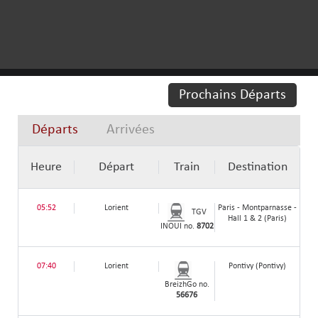
Prochains Départs
Départs
Arrivées
Heure
Départ
Train
Destination
05:52
Lorient
Paris - Montparnasse -
TGV
Hall 1 & 2 (Paris)
INOUI no.
8702
07:40
Lorient
Pontivy (Pontivy)
BreizhGo no.
56676