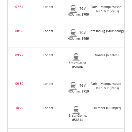
07:54
Lorient
Paris - Montparnasse -
TGV
Hall 1 & 2 (Paris)
INOUI no.
8706
08:58
Lorient
Strasbourg (Strasbourg)
TGV
INOUI no.
5466
09:27
Lorient
Nantes (Nantes)
BreizhGo no.
858286
09:50
Lorient
Paris - Montparnasse -
TGV
Hall 1 & 2 (Paris)
INOUI no.
8710
10:29
Lorient
Quimper (Quimper)
BreizhGo no.
856611