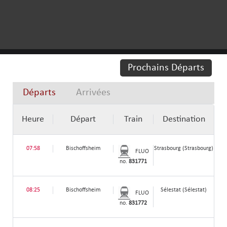
Prochains Départs
Départs
Arrivées
Heure
Départ
Train
Destination
07:58
Bischoffsheim
Strasbourg (Strasbourg)
FLUO
no.
831771
08:25
Bischoffsheim
Sélestat (Sélestat)
FLUO
no.
831772