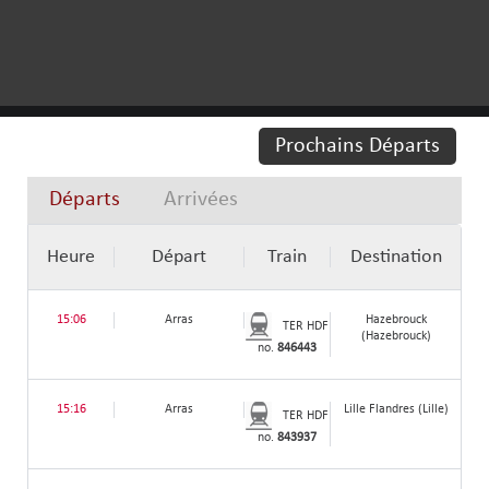
Prochains Départs
Départs
Arrivées
Heure
Départ
Train
Destination
15:06
Arras
Hazebrouck
TER HDF
(Hazebrouck)
no.
846443
15:16
Arras
Lille Flandres (Lille)
TER HDF
no.
843937