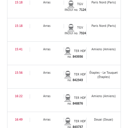
15:18
Arras
Paris Nord (Paris)
TGV
INOUI no.
7124
15:18
Arras
Paris Nord (Paris)
TGV
INOUI no.
7324
15:41
Arras
Amiens (Amiens)
TER HDF
no.
843936
15:56
Arras
Étaples - Le Touquet
TER HDF
(Étaples)
no.
842343
16:22
Arras
Amiens (Amiens)
TER HDF
no.
848876
16:49
Arras
Douai (Douai)
TER HDF
no.
843737