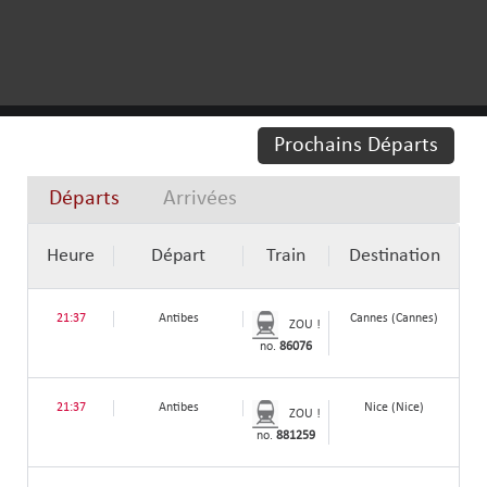
Prochains Départs
Départs
Arrivées
Heure
Départ
Train
Destination
21:37
Antibes
Cannes (Cannes)
ZOU !
no.
86076
21:37
Antibes
Nice (Nice)
ZOU !
no.
881259