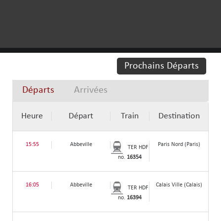
Prochains Départs
Départs
Arrivées
Heure
Départ
Train
Destination
15:55
Abbeville
Paris Nord (Paris)
TER HDF
no.
16354
16:05
Abbeville
Calais Ville (Calais)
TER HDF
no.
16394