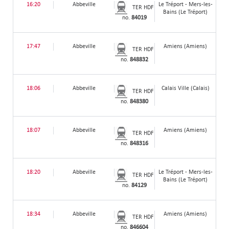
16:20
Abbeville
Le Tréport - Mers-les-
TER HDF
Bains (Le Tréport)
no.
84019
17:47
Abbeville
Amiens (Amiens)
TER HDF
no.
848832
18:06
Abbeville
Calais Ville (Calais)
TER HDF
no.
848380
18:07
Abbeville
Amiens (Amiens)
TER HDF
no.
848316
18:20
Abbeville
Le Tréport - Mers-les-
TER HDF
Bains (Le Tréport)
no.
84129
18:34
Abbeville
Amiens (Amiens)
TER HDF
no.
846604